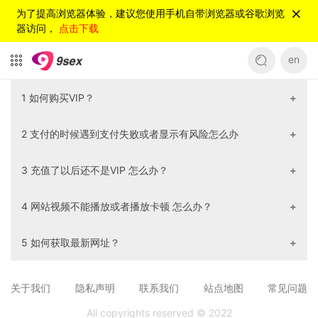
为了提高浏览器体验，建议您使用手机自带浏览器或谷歌浏览
器访问，
点击下载
en
1 如何购买VIP？
先注册一个账号--->点击购买VIP--->选择会员套餐点击立
2 支付的时候遇到支付失败或者显示有风险怎么办
即开通--->选择支付支付方式和支付渠道--->点击支付
请换一个支付方式或者支付渠道 多试几次。
3 充值了以后还不是VIP 怎么办？
请先重新登录一下，如果重新登录后还不是VIP，请您把您的
4 网站视频不能播放或者播放卡顿 怎么办？
用户名 和 支付截图发送给客服。
①请您清空浏览器缓存 ②切换一下网络 ③换一个浏览器 以
5 如何获取最新网址？
上方法都不行的话 请联系在线客服 或者 点击反馈按钮进行反
馈
请联系在线客服。
关于我们
隐私声明
联系我们
站点地图
常见问题
All copyrights reserved © 2022