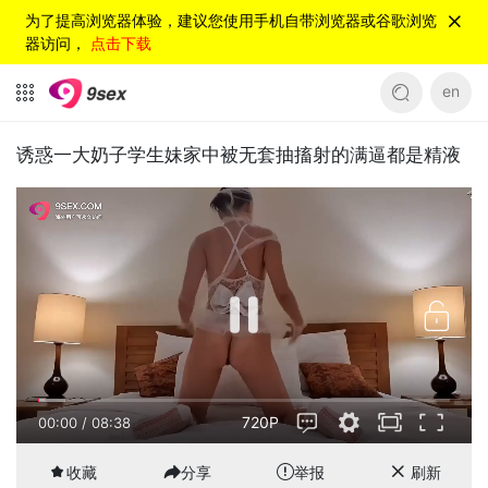
为了提高浏览器体验，建议您使用手机自带浏览器或谷歌浏览
器访问，
点击下载
en
诱惑一大奶子学生妹家中被无套抽搐射的满逼都是精液
720P
00:00
/
08:38
收藏
分享
举报
刷新