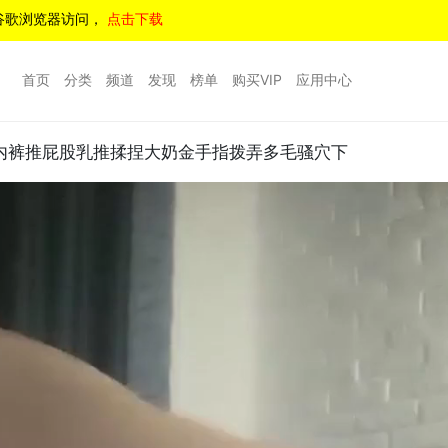
谷歌浏览器访问，
点击下载
首页
分类
频道
发现
榜单
购买VIP
应用中心
下内裤推屁股乳推揉捏大奶金手指拨弄多毛骚穴下