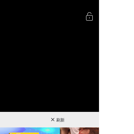
360P
刷新