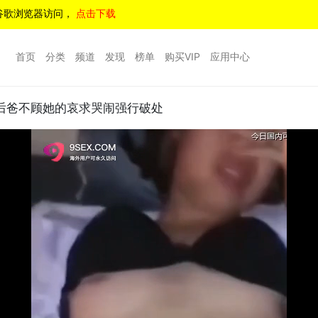
谷歌浏览器访问，
点击下载
首页
分类
频道
发现
榜单
购买VIP
应用中心
后爸不顾她的哀求哭闹强行破处