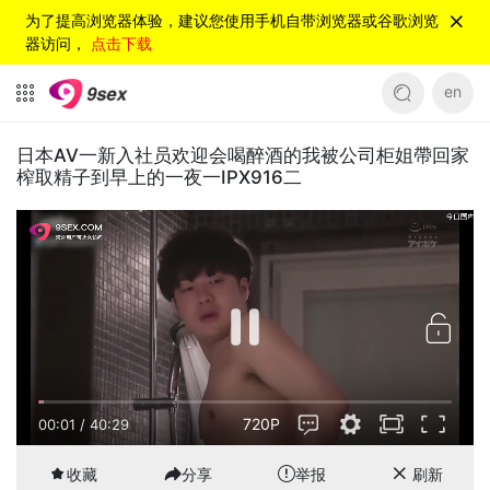
为了提高浏览器体验，建议您使用手机自带浏览器或谷歌浏览
器访问，
点击下载
en
日本AV一新入社员欢迎会喝醉酒的我被公司柜姐帶回家
榨取精子到早上的一夜一IPX916二
720P
00:01
/
40:29
收藏
分享
举报
刷新