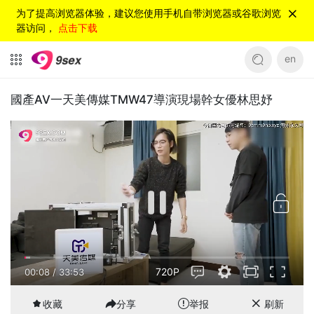
为了提高浏览器体验，建议您使用手机自带浏览器或谷歌浏览
器访问，
点击下载
en
國產AV一天美傳媒TMW47導演現場幹女優林思妤
720P
00:08
/
33:53
收藏
分享
举报
刷新